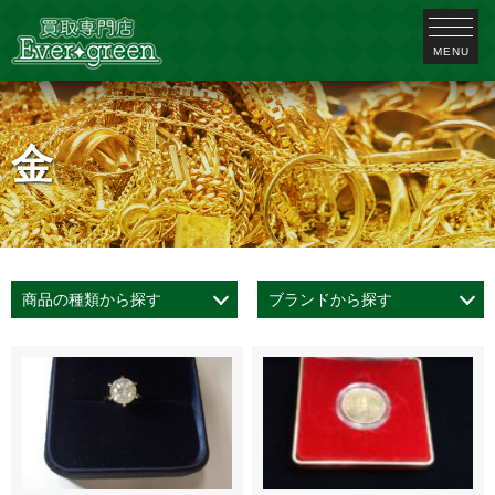
MENU
金
商品の種類から探す
ブランドから探す
貴金属 (5)
金 (5)
ダイヤ・宝石 (2)
ブランド時計 (5)
楽器 (1)
ブランド品 (20)
金貨・銀貨 (4)
お酒 (3)
古銭 (1)
ブランド食器 (1)
CELINE (1)
AUDEMARS PIGUET (1)
GUCCI (1)
響 (1)
ヘネシー (1)
レミーマルタン (1)
ルイ１３世 (1)
クリストフル (1)
orient (1)
Bottega Veneta (1)
HERMES (5)
PRADA (2)
Louis Vuitton (7)
シャネル (3)
ロレックス (3)