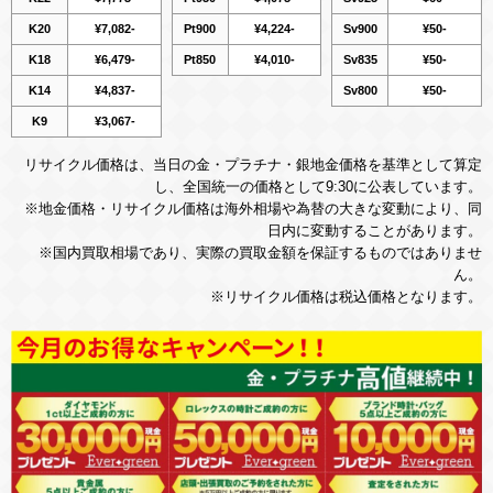
K20
¥7,082-
Pt900
¥4,224-
Sv900
¥50-
K18
¥6,479-
Pt850
¥4,010-
Sv835
¥50-
K14
¥4,837-
Sv800
¥50-
K9
¥3,067-
リサイクル価格は、当日の金・プラチナ・銀地金価格を基準として算定
し、全国統一の価格として9:30に公表しています。
※地金価格・リサイクル価格は海外相場や為替の大きな変動により、同
日内に変動することがあります。
※国内買取相場であり、実際の買取金額を保証するものではありませ
ん。
※リサイクル価格は税込価格となります。