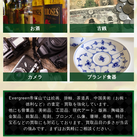
お酒
古銭
カメラ
ブランド食器
Evergreen帝塚山では絵画、掛軸、茶道具、中国美術（お椀・
徳利など）の査定・買取を強化しています。
他にも骨董品、美術品、工芸品、現代アート、版画、陶磁器、
金製品、銀製品、彫刻、ブロンズ、仏像、珊瑚、着物、時計、
宝石などの買取にも対応しております。買取品目の多さが当店
の強みです。まずはお気軽にご相談ください。