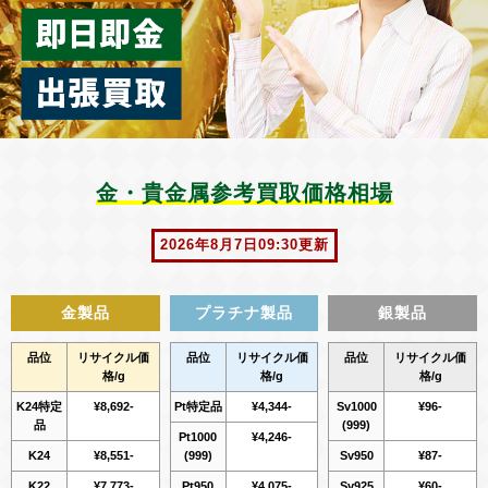
金・貴金属参考買取価格相場
2026年8月7日
09:30更新
金製品
プラチナ製品
銀製品
品位
リサイクル価
品位
リサイクル価
品位
リサイクル価
格/g
格/g
格/g
K24特定
¥8,692-
Pt特定品
¥4,344-
Sv1000
¥96-
品
(999)
Pt1000
¥4,246-
K24
¥8,551-
(999)
Sv950
¥87-
K22
¥7,773-
Pt950
¥4,075-
Sv925
¥60-