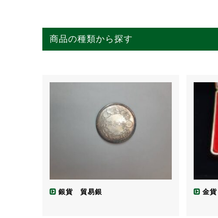
商品の種類から探す
貴金属 (5)
金 (5)
ダイヤ・宝石 (2)
ブランド時計 (5)
楽器 (1)
ブランド品 (20)
金貨・銀貨 (4)
お酒 (3)
古銭 (1)
ブランド食器 (1)
銀貨 貿易銀
金貨