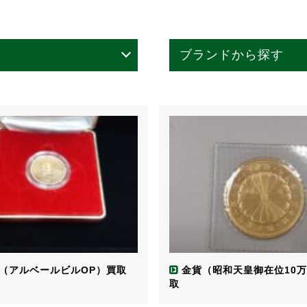
ブランドから探す
CELINE (1)
AUDEMARS PIGUET (
GUCCI (1)
響 (1)
ヘネシー (1)
レミーマルタン (1)
ルイ１３世 (1)
クリストフル (1)
orient (1)
Bottega Veneta (1)
HERMES (5)
PRADA (2)
Louis Vuitton (7)
シャネル (3)
ロレックス (3)
（アルベールビルOP）買取
金貨（昭和天皇御在位10
取