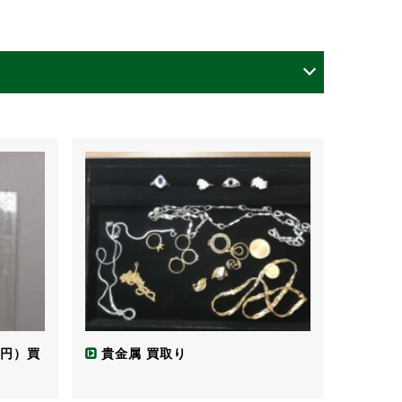
1)
万円）買
貴金属 買取り