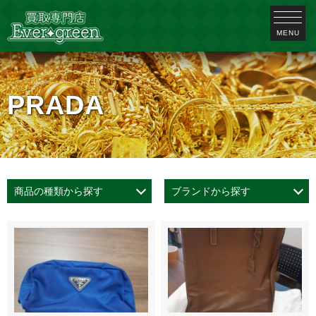
MENU
PRADA
商品の種類から探す
ブランドから探す
貴金属 (5)
金 (5)
ダイヤ・宝石 (2)
ブランド時計 (5)
楽器 (1)
ブランド品 (20)
金貨・銀貨 (4)
お酒 (3)
古銭 (1)
ブランド食器 (1)
CELINE (1)
AUDEMARS PIGUET (1)
GUCCI (1)
響 (1)
ヘネシー (1)
レミーマルタン (1)
ルイ１３世 (1)
クリストフル (1)
orient (1)
Bottega Veneta (1)
HERMES (5)
PRADA (2)
Louis Vuitton (7)
シャネル (3)
ロレックス (3)